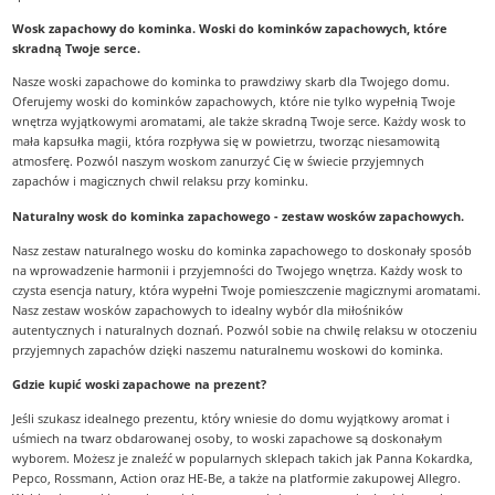
Wosk zapachowy do kominka. Woski do kominków zapachowych, które
skradną Twoje serce.
Nasze woski zapachowe do kominka to prawdziwy skarb dla Twojego domu.
Oferujemy woski do kominków zapachowych, które nie tylko wypełnią Twoje
wnętrza wyjątkowymi aromatami, ale także skradną Twoje serce. Każdy wosk to
mała kapsułka magii, która rozpływa się w powietrzu, tworząc niesamowitą
atmosferę. Pozwól naszym woskom zanurzyć Cię w świecie przyjemnych
zapachów i magicznych chwil relaksu przy kominku.
Naturalny wosk do kominka zapachowego - zestaw wosków zapachowych.
Nasz zestaw naturalnego wosku do kominka zapachowego to doskonały sposób
na wprowadzenie harmonii i przyjemności do Twojego wnętrza. Każdy wosk to
czysta esencja natury, która wypełni Twoje pomieszczenie magicznymi aromatami.
Nasz zestaw wosków zapachowych to idealny wybór dla miłośników
autentycznych i naturalnych doznań. Pozwól sobie na chwilę relaksu w otoczeniu
przyjemnych zapachów dzięki naszemu naturalnemu woskowi do kominka.
Gdzie kupić woski zapachowe na prezent?
Jeśli szukasz idealnego prezentu, który wniesie do domu wyjątkowy aromat i
uśmiech na twarz obdarowanej osoby, to woski zapachowe są doskonałym
wyborem. Możesz je znaleźć w popularnych sklepach takich jak Panna Kokardka,
Pepco, Rossmann, Action oraz HE-Be, a także na platformie zakupowej Allegro.