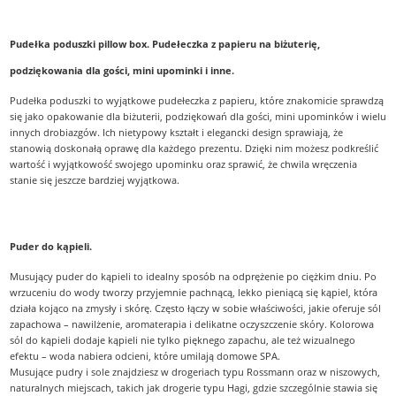
Pudełka poduszki pillow box. Pudełeczka z papieru na biżuterię,
podziękowania dla gości, mini upominki i inne.
Pudełka poduszki to wyjątkowe pudełeczka z papieru, które znakomicie sprawdzą
się jako opakowanie dla biżuterii, podziękowań dla gości, mini upominków i wielu
innych drobiazgów. Ich nietypowy kształt i elegancki design sprawiają, że
stanowią doskonałą oprawę dla każdego prezentu. Dzięki nim możesz podkreślić
wartość i wyjątkowość swojego upominku oraz sprawić, że chwila wręczenia
stanie się jeszcze bardziej wyjątkowa.
Puder do kąpieli.
Musujący puder do kąpieli to idealny sposób na odprężenie po ciężkim dniu. Po
wrzuceniu do wody tworzy przyjemnie pachnącą, lekko pieniącą się kąpiel, która
działa kojąco na zmysły i skórę. Często łączy w sobie właściwości, jakie oferuje sól
zapachowa – nawilżenie, aromaterapia i delikatne oczyszczenie skóry. Kolorowa
sól do kąpieli dodaje kąpieli nie tylko pięknego zapachu, ale też wizualnego
efektu – woda nabiera odcieni, które umilają domowe SPA.
Musujące pudry i sole znajdziesz w drogeriach typu Rossmann oraz w niszowych,
naturalnych miejscach, takich jak drogerie typu Hagi, gdzie szczególnie stawia się