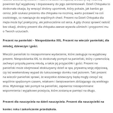
powinien być wyjątkowy i dopasowany do jego zainteresowań. Dzień Chłopaka to
doskonała okazja, by wręczyć drobny upominek, który pokaże, jak bardzo go
cenisz. Jeśli szukasz prezentu dla chłopaka na rocznicę, warto postawić na coś
osobistego, co nawiązuje do wspólnych chwil. Prezent na Dzień Chłopaka dla
męża może być praktyczny, ale jednocześnie od serca. A gdy chcesz sprawić radość
bez okazji, drobny prezent dla chłopaka zawsze wywoła uśmiech i przypomni mu
o Twoich uczuciach.
Prezent na panieński – Niespodzianka XXL. Prezent na wieczór panieński, dla
młodej, dziewczyn i gości.
Wieczór panieński to niezapomniane wydarzenie, które zasługuje na wyjątkowy
prezent. Niespodzianka XXL to doskonały pomysł na panieński, który z pewnością
zachwyci przyszłą pannę młodą, a także jej przyjaciółki i gości. Prezent na
panieński może obejmować ekskluzywny dzień w spa, prywatną sesję zdjęciową,
czy też weekendowy wypad do luksusowego domku nad jeziorem. Taki prezent
na wieczór panieński sprawi, że wszystkie dziewczyny będą mogły cieszyć się
wspólnie spędzonym czasem, relaksem i świętowaniem zbliżającego się wielkiego
dnia. Wybierając taki pomysł na panieński, zapewnisz niezapomniane
wspomnienia i wyjątkowe przeżycia, które zostaną w pamięci na długo.
Prezent dla nauczyciela na dzień nauczyciela. Prezent dla nauczycielki na
koniec roku i zakończenie przedszkola.