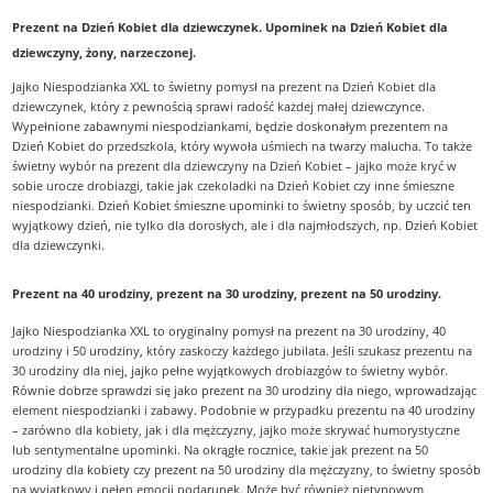
Prezent na Dzień Kobiet dla dziewczynek. Upominek na Dzień Kobiet dla
dziewczyny, żony, narzeczonej
.
Jajko Niespodzianka XXL to świetny pomysł na prezent na Dzień Kobiet dla
dziewczynek, który z pewnością sprawi radość każdej małej dziewczynce.
Wypełnione zabawnymi niespodziankami, będzie doskonałym prezentem na
Dzień Kobiet do przedszkola, który wywoła uśmiech na twarzy malucha. To także
świetny wybór na prezent dla dziewczyny na Dzień Kobiet – jajko może kryć w
sobie urocze drobiazgi, takie jak czekoladki na Dzień Kobiet czy inne śmieszne
niespodzianki. Dzień Kobiet śmieszne upominki to świetny sposób, by uczcić ten
wyjątkowy dzień, nie tylko dla dorosłych, ale i dla najmłodszych, np. Dzień Kobiet
dla dziewczynki.
Prezent na 40 urodziny, prezent na 30 urodziny, prezent na 50 urodziny.
Jajko Niespodzianka XXL to oryginalny pomysł na prezent na 30 urodziny, 40
urodziny i 50 urodziny, który zaskoczy każdego jubilata. Jeśli szukasz prezentu na
30 urodziny dla niej, jajko pełne wyjątkowych drobiazgów to świetny wybór.
Równie dobrze sprawdzi się jako prezent na 30 urodziny dla niego, wprowadzając
element niespodzianki i zabawy. Podobnie w przypadku prezentu na 40 urodziny
– zarówno dla kobiety, jak i dla mężczyzny, jajko może skrywać humorystyczne
lub sentymentalne upominki. Na okrągłe rocznice, takie jak prezent na 50
urodziny dla kobiety czy prezent na 50 urodziny dla mężczyzny, to świetny sposób
na wyjątkowy i pełen emocji podarunek. Może być również nietypowym