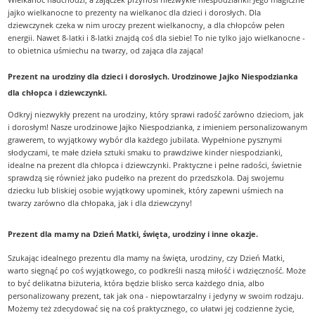
jajko wielkanocne to prezenty na wielkanoc dla dzieci i dorosłych. Dla
dziewczynek czeka w nim uroczy prezent wielkanocny, a dla chłopców pełen
energii. Nawet 8-latki i 8-latki znajdą coś dla siebie! To nie tylko jajo wielkanocne -
to obietnica uśmiechu na twarzy, od zająca dla zająca!
Prezent na urodziny dla dzieci i dorosłych. Urodzinowe Jajko Niespodzianka
dla chłopca i dziewczynki.
Odkryj niezwykły prezent na urodziny, który sprawi radość zarówno dzieciom, jak
i dorosłym! Nasze urodzinowe Jajko Niespodzianka, z imieniem personalizowanym
grawerem, to wyjątkowy wybór dla każdego jubilata. Wypełnione pysznymi
słodyczami, te małe dzieła sztuki smaku to prawdziwe kinder niespodzianki,
idealne na prezent dla chłopca i dziewczynki. Praktyczne i pełne radości, świetnie
sprawdzą się również jako pudełko na prezent do przedszkola. Daj swojemu
dziecku lub bliskiej osobie wyjątkowy upominek, który zapewni uśmiech na
twarzy zarówno dla chłopaka, jak i dla dziewczyny!
Prezent dla mamy na Dzień Matki, święta, urodziny i inne okazje.
Szukając idealnego prezentu dla mamy na święta, urodziny, czy Dzień Matki,
warto sięgnąć po coś wyjątkowego, co podkreśli naszą miłość i wdzięczność. Może
to być delikatna biżuteria, która będzie blisko serca każdego dnia, albo
personalizowany prezent, tak jak ona - niepowtarzalny i jedyny w swoim rodzaju.
Możemy też zdecydować się na coś praktycznego, co ułatwi jej codzienne życie,