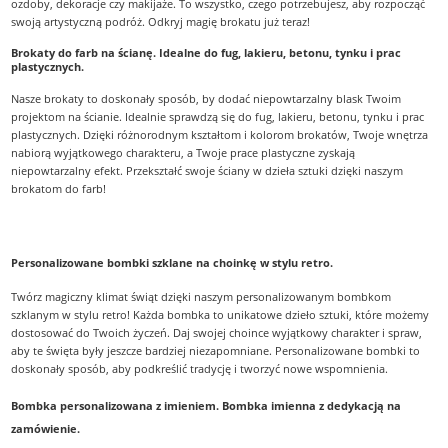
ozdoby, dekoracje czy makijaże. To wszystko, czego potrzebujesz, aby rozpocząć
swoją artystyczną podróż. Odkryj magię brokatu już teraz!
Brokaty do farb na ścianę. Idealne do fug, lakieru, betonu, tynku i prac
plastycznych.
Nasze brokaty to doskonały sposób, by dodać niepowtarzalny blask Twoim
projektom na ścianie. Idealnie sprawdzą się do fug, lakieru, betonu, tynku i prac
plastycznych. Dzięki różnorodnym kształtom i kolorom brokatów, Twoje wnętrza
nabiorą wyjątkowego charakteru, a Twoje prace plastyczne zyskają
niepowtarzalny efekt. Przekształć swoje ściany w dzieła sztuki dzięki naszym
brokatom do farb!
Personalizowane bombki szklane na choinkę w stylu retro.
Twórz magiczny klimat świąt dzięki naszym personalizowanym bombkom
szklanym w stylu retro! Każda bombka to unikatowe dzieło sztuki, które możemy
dostosować do Twoich życzeń. Daj swojej choince wyjątkowy charakter i spraw,
aby te święta były jeszcze bardziej niezapomniane. Personalizowane bombki to
doskonały sposób, aby podkreślić tradycję i tworzyć nowe wspomnienia.
Bombka personalizowana z imieniem. Bombka imienna z dedykacją na
zamówienie.