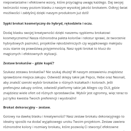
niepowtarzalne i efektowne wzory, które przyciągną uwagę każdego. Daj swojej
twórczości nowy poziom blasku z naszym wysokiej jakości brokatem. Odkryj świat
możliwości i zabłyśnij dzięki naszym produktom już dziś!
Sypki brokat kosmetyczny do hybryd, rękodzieła i oczu.
Dodaj blasku swojej kreatywności dzięki naszemu sypkiemu brokatowi
kosmetycznemu! Nasza różnorodna paleta kolorów i tekstur sprawi, że tworzenie
hybrydowych paznokci, projektów rękodzielniczych czy wyjątkowego makijażu
oczu stanie się prawdziwą przyjemnością. Nasz sypki brokat to klucz do
magicznych i efektownych stylizacji.
Zestaw brokatów – gdzie kupić?
Szukasz zestawu brokatów? Nie szukaj dłużej! W naszym zestawieniu znajdziesz
sprawdzone miejsca zakupu. Odwiedź sklepy takie jak Pepco, Hebe oraz Neonail,
aby znaleźć szeroki wybór brokatów o różnych kształtach i kolorach. Jeśli
preferujesz zakupy online, odwiedź platformy takie jak Allegro czy OLX, gdzie
znajdziesz wiele ofert od różnych sprzedawców. Wybór jest ogromny, więc teraz to
już tylko kwestia Twoich preferencji i wyobraźni!
Brokat dekoracyjny – zestaw.
Gotowy na dawkę blasku i kreatywności? Nasz zestaw brokatu dekoracyjnego to
idealny sposób na dodać wyjątkowego uroku Twoim projektom. Zestaw zawiera
różnorodne kolory i rozmiary brokatu, które pozwolą Ci stworzyć efektowne