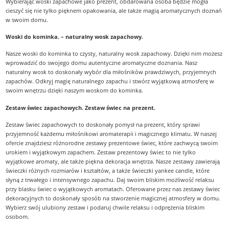
Wybierając woski zapachowe jako prezent, obdarowana osoba będzie mogła
cieszyć się nie tylko pięknem opakowania, ale także magią aromatycznych doznań
w swoim domu.
Woski do kominka. – naturalny wosk zapachowy.
Nasze woski do kominka to czysty, naturalny wosk zapachowy. Dzięki nim możesz
wprowadzić do swojego domu autentyczne aromatyczne doznania. Nasz
naturalny wosk to doskonały wybór dla miłośników prawdziwych, przyjemnych
zapachów. Odkryj magię naturalnego zapachu i stwórz wyjątkową atmosferę w
swoim wnętrzu dzięki naszym woskom do kominka.
Zestaw świec zapachowych. Zestaw świec na prezent.
Zestaw świec zapachowych to doskonały pomysł na prezent, który sprawi
przyjemność każdemu miłośnikowi aromaterapii i magicznego klimatu. W naszej
ofercie znajdziesz różnorodne zestawy prezentowe świec, które zachwycą swoim
urokiem i wyjątkowym zapachem. Zestaw prezentowy świec to nie tylko
wyjątkowe aromaty, ale także piękna dekoracja wnętrza. Nasze zestawy zawierają
świeczki różnych rozmiarów i kształtów, a także świeczki yankee candle, które
słyną z trwałego i intensywnego zapachu. Daj swoim bliskim możliwość relaksu
przy blasku świec o wyjątkowych aromatach. Oferowane przez nas zestawy świec
dekoracyjnych to doskonały sposób na stworzenie magicznej atmosfery w domu.
Wybierz swój ulubiony zestaw i podaruj chwile relaksu i odprężenia bliskim
osobom.