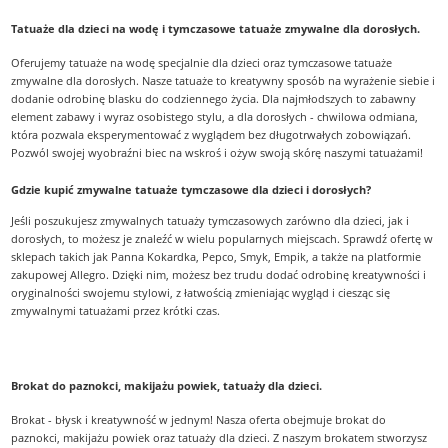
Tatuaże dla dzieci na wodę i tymczasowe tatuaże zmywalne dla dorosłych.
Oferujemy tatuaże na wodę specjalnie dla dzieci oraz tymczasowe tatuaże
zmywalne dla dorosłych. Nasze tatuaże to kreatywny sposób na wyrażenie siebie i
dodanie odrobinę blasku do codziennego życia. Dla najmłodszych to zabawny
element zabawy i wyraz osobistego stylu, a dla dorosłych - chwilowa odmiana,
która pozwala eksperymentować z wyglądem bez długotrwałych zobowiązań.
Pozwól swojej wyobraźni biec na wskroś i ożyw swoją skórę naszymi tatuażami!
Gdzie kupić zmywalne tatuaże tymczasowe dla dzieci i dorosłych?
Jeśli poszukujesz zmywalnych tatuaży tymczasowych zarówno dla dzieci, jak i
dorosłych, to możesz je znaleźć w wielu popularnych miejscach. Sprawdź ofertę w
sklepach takich jak Panna Kokardka, Pepco, Smyk, Empik, a także na platformie
zakupowej Allegro. Dzięki nim, możesz bez trudu dodać odrobinę kreatywności i
oryginalności swojemu stylowi, z łatwością zmieniając wygląd i ciesząc się
zmywalnymi tatuażami przez krótki czas.
Brokat do paznokci, makijażu powiek, tatuaży dla dzieci.
Brokat - błysk i kreatywność w jednym! Nasza oferta obejmuje brokat do
paznokci, makijażu powiek oraz tatuaży dla dzieci. Z naszym brokatem stworzysz