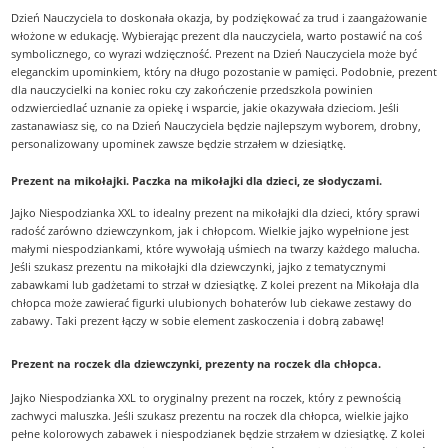
Dzień Nauczyciela to doskonała okazja, by podziękować za trud i zaangażowanie
włożone w edukację. Wybierając prezent dla nauczyciela, warto postawić na coś
symbolicznego, co wyrazi wdzięczność. Prezent na Dzień Nauczyciela może być
eleganckim upominkiem, który na długo pozostanie w pamięci. Podobnie, prezent
dla nauczycielki na koniec roku czy zakończenie przedszkola powinien
odzwierciedlać uznanie za opiekę i wsparcie, jakie okazywała dzieciom. Jeśli
zastanawiasz się, co na Dzień Nauczyciela będzie najlepszym wyborem, drobny,
personalizowany upominek zawsze będzie strzałem w dziesiątkę.
Prezent na mikołajki. Paczka na mikołajki dla dzieci, ze słodyczami.
Jajko Niespodzianka XXL to idealny prezent na mikołajki dla dzieci, który sprawi
radość zarówno dziewczynkom, jak i chłopcom. Wielkie jajko wypełnione jest
małymi niespodziankami, które wywołają uśmiech na twarzy każdego malucha.
Jeśli szukasz prezentu na mikołajki dla dziewczynki, jajko z tematycznymi
zabawkami lub gadżetami to strzał w dziesiątkę. Z kolei prezent na Mikołaja dla
chłopca może zawierać figurki ulubionych bohaterów lub ciekawe zestawy do
zabawy. Taki prezent łączy w sobie element zaskoczenia i dobrą zabawę!
Prezent na roczek dla dziewczynki, prezenty na roczek dla chłopca.
Jajko Niespodzianka XXL to oryginalny prezent na roczek, który z pewnością
zachwyci maluszka. Jeśli szukasz prezentu na roczek dla chłopca, wielkie jajko
pełne kolorowych zabawek i niespodzianek będzie strzałem w dziesiątkę. Z kolei