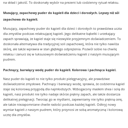
na skład i jakość. To doskonały wybór na prezent lub codzienny rytuał relaksu.
Musujący, zapachowy puder do kąpieli dla dzieci i dorosłych. Lepszy niż sól
zapachowa do kąpieli.
Musujący, zapachowy puder do kąpieli dla dzieci i dorosłych to prawdziwa uczta
dla zmysłów podczas relaksującej kąpieli. Jego delikatne bąbelki i urzekający
zapach sprawiają, że kąpiel staje się niezwykle przyjemnym doświadczeniem. To
doskonała alternatywa dla tradycyjnej soli zapachowej, która nie tylko nawilża
skórę, ale także wprawia w stan głębłego odprężenia. Pozwól sobie na chwilę
relaksu i zanurz się w luksusowym doświadczeniu kąpieli z naszym musującym
pudrem.
Pachnący, barwiący wodę puder do kąpieli. Kolorowa i pachnąca kąpiel.
Nasz puder do kąpieli to nie tylko produkt pielęgnacyjny, ale prawdziwe
doświadczenie zmysłowe. Pachnący i barwiący wodę, sprawia, że codzienna kąpiel
staje się kolorową przygodą dla najmłodszych. Wzbogacony masłem shea i solą do
kąpieli, nasz produkt nie tylko nadaje skórze piękny zapach, ale także dostarcza
delikatnej pielęgnacji. Tworząc go w mydlarni, zapewniamy nie tylko piękną cerę,
ale także niezapomniane chwile radości podczas każdej kąpieli. Odkryj nowy
wymiar kąpieli z naszym pudrem, który przynosi ze sobą aromatyczną i kolorową
ucztę dla zmysłów.