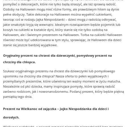
pomyśleć o dekoracjach, które nie tylko będą straszyć, ale też sprawią radość.
Ozdoby na Halloween mogą mieć różne formy, ale prawdziwym hitem są dynie
pełne słodyczy. Takie dekoracje na Halloween można wypełnić cukierkami,
tworząc coś w rodzaju Jajka Niespodzianki – dzieci mogą z radością odkrywać,
jakie smakołyki kryją się wewnątrz. Idealnym rozwiązaniem będzie pojemnik lub
koszyk na cukierki w kształcie dyni, który stanie się nie tylko ozdobą na
Halloween, ale i świetnym prezentem na Halloween. Torba na cukierki Halloween
również może być udekorowana w tym stylu, sprawiając, że Halloween dla dzieci
stanie się jeszcze bardziej wyjątkowe.
Oryginalny prezent na chrzest dla dziewczynki, pomysłowy prezent na
chrzciny dla chłopca.
Szukasz oryginalnego prezentu na chrzest dla dziewczynki lub pomysłowego
upominku na chrzciny dla chłopca? Nasza oferta to pełen wyjątkowych i
przemyślanych prezentów, które uświetnią ten ważny moment w życiu malucha.
Niezależnie od płci dziecka, mamy inspirujące pomysły, które sprawią radość
zarówno rodzicom, jak i nowonarodzonemu. Podaruj prezent, który będzie piękną
pamiątką tego dnia.
Prezent na Wielkanoc od zajączka – Jajko Niespodzianka dla dzieci i
dorosłych.
Wielkanoc nadchodzi, a zajączek przynosi niezwykłe niespodzianki! Jego magiczne