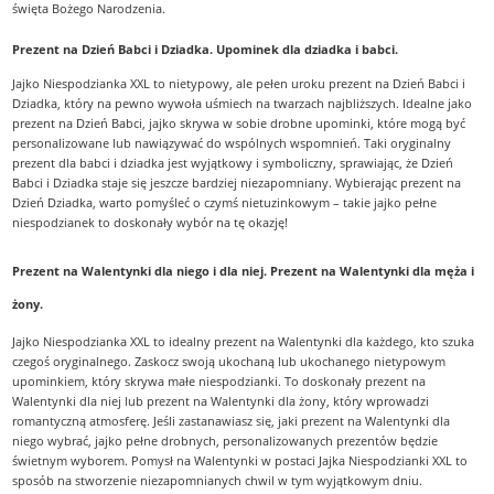
święta Bożego Narodzenia.
Prezent na Dzień Babci i Dziadka. Upominek dla dziadka i babci.
Jajko Niespodzianka XXL to nietypowy, ale pełen uroku prezent na Dzień Babci i
Dziadka, który na pewno wywoła uśmiech na twarzach najbliższych. Idealne jako
prezent na Dzień Babci, jajko skrywa w sobie drobne upominki, które mogą być
personalizowane lub nawiązywać do wspólnych wspomnień. Taki oryginalny
prezent dla babci i dziadka jest wyjątkowy i symboliczny, sprawiając, że Dzień
Babci i Dziadka staje się jeszcze bardziej niezapomniany. Wybierając prezent na
Dzień Dziadka, warto pomyśleć o czymś nietuzinkowym – takie jajko pełne
niespodzianek to doskonały wybór na tę okazję!
Prezent na Walentynki dla niego i dla niej. Prezent na Walentynki dla męża i
żony
.
Jajko Niespodzianka XXL to idealny prezent na Walentynki dla każdego, kto szuka
czegoś oryginalnego. Zaskocz swoją ukochaną lub ukochanego nietypowym
upominkiem, który skrywa małe niespodzianki. To doskonały prezent na
Walentynki dla niej lub prezent na Walentynki dla żony, który wprowadzi
romantyczną atmosferę. Jeśli zastanawiasz się, jaki prezent na Walentynki dla
niego wybrać, jajko pełne drobnych, personalizowanych prezentów będzie
świetnym wyborem. Pomysł na Walentynki w postaci Jajka Niespodzianki XXL to
sposób na stworzenie niezapomnianych chwil w tym wyjątkowym dniu.