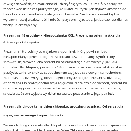
chwilę oderwać się od codzienności i cieszyć się tym, co lubi robić. Możemy też
zdecydować się na coś praktycznego, co ułatwi mu życie, jak stylowe akcesoria do
biura lub ulubiona whisky w eleganckim kieliszku. Niech nasz prezent będzie
wyrazem naszej wdzięczności i miłości, przypominając tacie, jak bardzo jest dla nas
ważny i niezastąpiony.
Prezent na 18 urodziny – Niespodzianka XXL. Prezent na osiemnastkę dla
dziewczyny i chłopaka.
Prezent na 18 urodziny to wyjątkowy upominek, który powinien być
niezapomniany i pełen emocji. Niespodzianka XXL to idealny wybór, który
sprawdzi się zarówno jako prezent na osiemnastkę dla dziewczyny, jak i dla
chłopaka. Dla chłopaka, prezent na 18 urodziny może obejmować ekstremalne
przeżycia, takie jak skok ze spadochronem czy jazda sportowym samochodem.
Natomiast dla dziewczyny, doskonałym pomysłem będzie elegancka biżuteria,
dzień w spa lub profesjonalna sesja zdjęciowa. Niezależnie od wyboru, prezent na
osiemnastkę powinien odzwierciedlać zainteresowania i marzenia solenizanta,
sprawiając, że ten wyjątkowy dzień na zawsze pozostanie w jego pamięci.
Prezent dla chłopaka na dzień chłopaka, urodziny, rocznicę… Od serca, dla
męża, narzeczonego i super chłopaka.
Wybór idealnego prezentu dla chłopaka to sposób na okazanie uczuć i sprawienie
radości ukochanej osobie. Prezent na Dzień Chłopaka, urodziny czy rocznicę