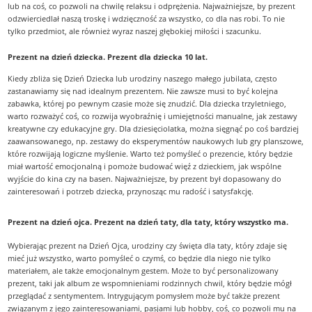
lub na coś, co pozwoli na chwilę relaksu i odprężenia. Najważniejsze, by prezent
odzwierciedlał naszą troskę i wdzięczność za wszystko, co dla nas robi. To nie
tylko przedmiot, ale również wyraz naszej głębokiej miłości i szacunku.
Prezent na dzień dziecka. Prezent dla dziecka 10 lat.
Kiedy zbliża się Dzień Dziecka lub urodziny naszego małego jubilata, często
zastanawiamy się nad idealnym prezentem. Nie zawsze musi to być kolejna
zabawka, której po pewnym czasie może się znudzić. Dla dziecka trzyletniego,
warto rozważyć coś, co rozwija wyobraźnię i umiejętności manualne, jak zestawy
kreatywne czy edukacyjne gry. Dla dziesięciolatka, można sięgnąć po coś bardziej
zaawansowanego, np. zestawy do eksperymentów naukowych lub gry planszowe,
które rozwijają logiczne myślenie. Warto też pomyśleć o prezencie, który będzie
miał wartość emocjonalną i pomoże budować więź z dzieckiem, jak wspólne
wyjście do kina czy na basen. Najważniejsze, by prezent był dopasowany do
zainteresowań i potrzeb dziecka, przynosząc mu radość i satysfakcję.
Prezent na dzień ojca. Prezent na dzień taty, dla taty, który wszystko ma.
Wybierając prezent na Dzień Ojca, urodziny czy święta dla taty, który zdaje się
mieć już wszystko, warto pomyśleć o czymś, co będzie dla niego nie tylko
materiałem, ale także emocjonalnym gestem. Może to być personalizowany
prezent, taki jak album ze wspomnieniami rodzinnych chwil, który będzie mógł
przeglądać z sentymentem. Intrygującym pomysłem może być także prezent
związanym z jego zainteresowaniami, pasjami lub hobby, coś, co pozwoli mu na