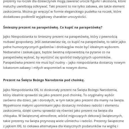
prezenty na roczek dla dziewczynek mogą zawierać urocze figurki i akcesoria, które
maluchy uwielbiają odkrywać. Taki prezent to nie tylko zabawa, ale także element
zaskoczenia. Można go wręczyć w formie eleganckiego pudełka na roczek, które
dodatkowo podkreśli wyjątkowy charakter uroczystości.
Śmieszny prezent na parapetówkę. Co kupić na parapetówkę?
Jajko Niespodzianka to śmieszny prezent na parapetówkę, który z pewnością
rozbawi gospodarzy. Jeśli zastanawiasz się, co kupić na parapetówkę, to takie jajko
pełne humorystycznych gadżetów i drobiazgów może być idealnym wyborem.
Niebanalne i zaskakujące, będzie świetną odpowiedzią na pytanie co na
parapetówkę wybrać, by wyróżnić się spośród tradycyjnych upominków.
Parapetówka prezent nie musi być nudny – jajko niespodzianka dostarczy nowym
lokatorom zabawy i miłych wspomnień w nowym domu.
Prezent na Święta Bożego Narodzenia pod choinkę.
Jajko Niespodzianka XXL to doskonały prezent na Święta Bożego Narodzenia,
który idealnie sprawdzi się jako prezent pod choinkę. To oryginalny wybór
zarówno dla dzieci, jak i dorosłych, w tym także jako prezent dla mamy na święta.
Wypełnione małymi upominkami jajko dostarczy mnóstwo radości i elementu
zaskoczenia, dzięki czemu sprawdzi się również jako prezent na święta dla
chłopaka. W świątecznej atmosferze, wśród migoczących dekoracji świątecznych,
takie prezenty na święta przynoszą wiele uśmiechu i radości. Prezenty świąteczne
z jajkiem XXL to ciekawa alternatywa dla klasycznych podarunków na wigilię i