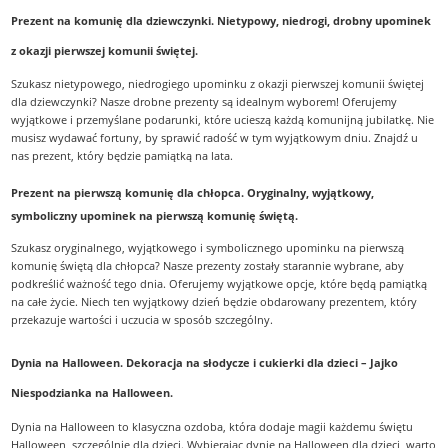
Prezent na komunię dla dziewczynki. Nietypowy, niedrogi, drobny upominek
z okazji pierwszej komunii świętej.
Szukasz nietypowego, niedrogiego upominku z okazji pierwszej komunii świętej
dla dziewczynki? Nasze drobne prezenty są idealnym wyborem! Oferujemy
wyjątkowe i przemyślane podarunki, które ucieszą każdą komunijną jubilatkę. Nie
musisz wydawać fortuny, by sprawić radość w tym wyjątkowym dniu. Znajdź u
nas prezent, który będzie pamiątką na lata.
Prezent na pierwszą komunię dla chłopca. Oryginalny, wyjątkowy,
symboliczny upominek na pierwszą komunię świętą.
Szukasz oryginalnego, wyjątkowego i symbolicznego upominku na pierwszą
komunię świętą dla chłopca? Nasze prezenty zostały starannie wybrane, aby
podkreślić ważność tego dnia. Oferujemy wyjątkowe opcje, które będą pamiątką
na całe życie. Niech ten wyjątkowy dzień będzie obdarowany prezentem, który
przekazuje wartości i uczucia w sposób szczególny.
Dynia na Halloween. Dekoracja na słodycze i cukierki dla dzieci – Jajko
Niespodzianka na Halloween.
Dynia na Halloween to klasyczna ozdoba, która dodaje magii każdemu świętu
Halloween, szczególnie dla dzieci. Wybierając dynię na Halloween dla dzieci, warto