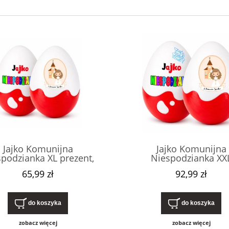
Jajko Komunijna
Jajko Komunijna
podzianka XL prezent,
Niespodzianka XX
ko na pierwszą komunię
Personalizowany prez
65,99 zł
92,99 zł
tą. Drobny, nietypowy,
pudełko z imieniem
edrogi upominek dla
pierwszą komunię świ
czynki, od chrzestnego.
Drobny, nietypowy up
dla dziewczynki.
do koszyka
do koszyka
zobacz więcej
zobacz więcej