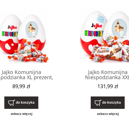
Jajko Komunijna
Jajko Komunijna
podzianka XL prezent,
Niespodzianka XX
ko na pierwszą komunię
Personalizowany prez
89,99 zł
131,99 zł
iętą dla chłopca, ze
pudełko z imieniem
zami Kinder. Nietypowy,
pierwszą komunię świę
ryginalny upominek.
chłopca, ze słodyczami 
do koszyka
do koszyka
zobacz więcej
zobacz więcej