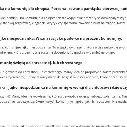
ka na komunię dla chłopca. Personalizowana pamiątka pierwszej kom
ykłej pamiątki na komunię dla chłopca? Nasze wyjątkowe prezenty są doskonałym wybo
 stylową zegarówkę, elegancki krzyżyk czy spersonalizowany album na zdjęcia. Nasze pr
jko niespodzianka. W sam raz jako pudełko na prezent komunijny.
 komunijne jajko niespodzianka. To wyjątkowy prezent, który wciąż zaskakuje swoim 
inkiem, który z pewnością zostanie doceniony i zapadnie w pamięć na długo.
unię świętą od chrzestnej, lub chrzestnego.
unię świętą od chrzestnej lub chrzestnego, mamy idealne propozycje. Nasze prezenty s
iowe z życzeniami, lub wyjątkowy medalik. To gest miłości i wsparcia, który doceni sole
ynki – jajko niespodzianka na komunię w wersji dla chłopców i dziewc
ewczynki? Mamy idealne rozwiązanie, które z pewnością ucieszy każdego solenizanta. N
spodziankę i zachwyci zarówno małych komunijnych gości, jak i ich rodziców. Nie mus
ię, to nasze jajko niespodzianka XXL jest idealnym wyborem. To niezwykła pamiątka, 