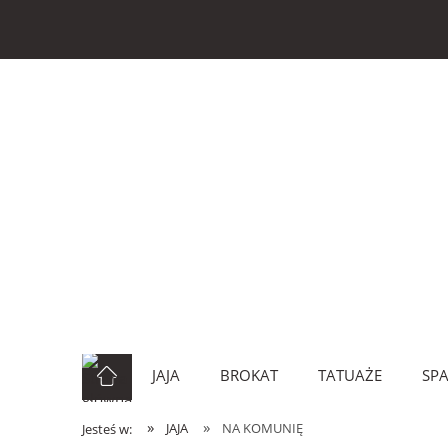
JAJA
BROKAT
TATUAŻE
SP
»
»
JAJA
NA KOMUNIĘ
Jesteś w: