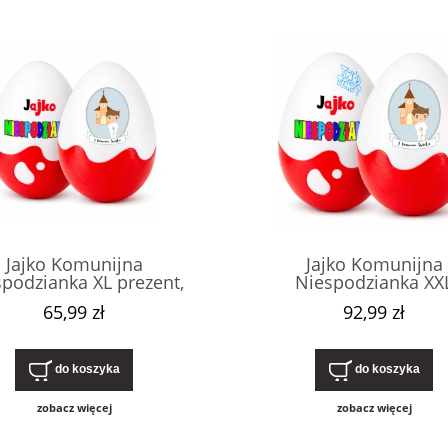
Jajko Komunijna
Jajko Komunijna
podzianka XL prezent,
Niespodzianka XX
ko na pierwszą komunię
Personalizowany prez
65,99 zł
92,99 zł
tą. Drobny, nietypowy,
pudełko z imieniem
edrogi upominek dla
pierwszą komunię świ
opca, od chrzestnego.
Drobny, nietypowy up
dla chłopca.
do koszyka
do koszyka
zobacz więcej
zobacz więcej