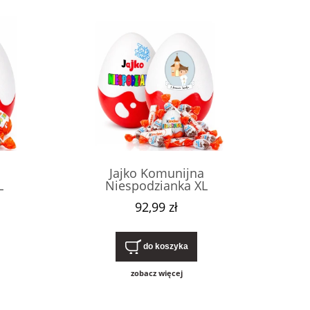
Jajko Komunijna
L
Niespodzianka XL
ent,
Personalizowany prezent,
92,99 zł
 na
pudełko z imieniem na
tą dla
pierwszą komunię świętą dla
Kinder.
chłopca, ze słodyczami Kinder.
do koszyka
zobacz więcej