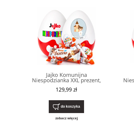
Jajko Komunijna
Niespodzianka XXL prezent,
Nies
pudełko na pierwszą komunię
pudeł
129,99 zł
świętą dla chłopca, ze
św
słodyczami Kinder. Nietypowy,
słodyc
oryginalny upominek.
o
do koszyka
zobacz więcej