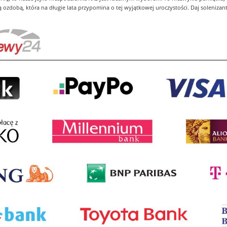
 ozdobą, która na długie lata przypomina o tej wyjątkowej uroczystości. Daj solenizan