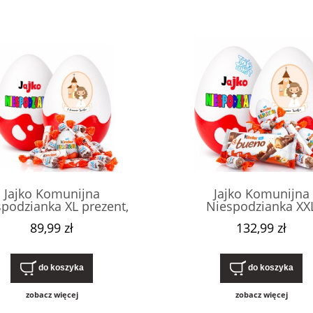
Jajko Komunijna
Jajko Komunijna
podzianka XL prezent,
Niespodzianka XX
ko na pierwszą komunię
Personalizowany prez
89,99 zł
132,99 zł
tą dla dziewczynki, ze
pudełko z imieniem
zami Kinder. Nietypowy,
pierwszą komunię świę
ryginalny upominek.
dziewczynki, ze słody
Kinder.
do koszyka
do koszyka
zobacz więcej
zobacz więcej