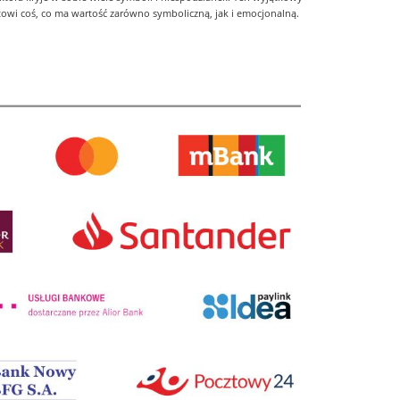
towi coś, co ma wartość zarówno symboliczną, jak i emocjonalną.