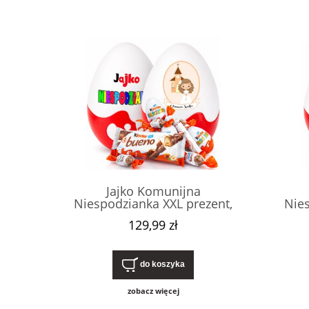
Jajko Komunijna
Niespodzianka XXL prezent,
Nies
pudełko na pierwszą komunię
pudeł
129,99 zł
świętą dla dziewczynki, ze
świę
słodyczami Kinder. Nietypowy,
słodyc
oryginalny upominek.
o
do koszyka
zobacz więcej