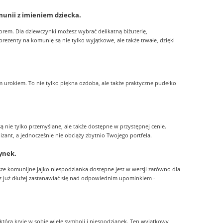
unii z imieniem dziecka.
rem. Dla dziewczynki możesz wybrać delikatną biżuterię,
ezenty na komunię są nie tylko wyjątkowe, ale także trwałe, dzięki
urokiem. To nie tylko piękna ozdoba, ale także praktyczne pudełko
ą nie tylko przemyślane, ale także dostępne w przystępnej cenie.
nizant, a jednocześnie nie obciąży zbytnio Twojego portfela.
zynek.
asze komunijne jajko niespodzianka dostępne jest w wersji zarówno dla
isz już dłużej zastanawiać się nad odpowiednim upominkiem -
która kryje w sobie wiele symboli i niespodzianek. Ten wyjątkowy