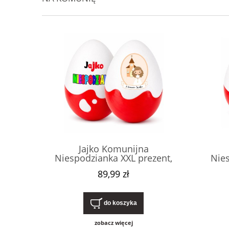
Jajko Komunijna
Niespodzianka XXL prezent,
Nies
pudełko na pierwszą komunię
pudeł
89,99 zł
świętą. Drobny, nietypowy,
świę
niedrogi upominek dla
ni
dziewczynki, od chrzestnej.
dziew
do koszyka
zobacz więcej