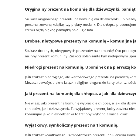
Oryginalny prezent na komunię dla dziewczynki, pamiąt
Szukasz oryginalnego prezentu na komunię dla dziewczynki lub niezw
personalizowaną książkę, czy piękny medalik. Dla chłopca proponujemy
czemu będą piękną pamiątką na długie lata.
Drobne, nietypowe prezenty na komunię – komunijne ja
Szukasz drobnych, nietypowych prezentów na komunię? Oto propozycja:
na inny prezent komunijny. Zaskocz solenizanta tym nietypowym upom
Niedrogi prezent na komunię. Upominek na pierwszą kom
Jeśli szukasz niedrogiego, ale wartościowego prezentu na pierwszą kom
Możesz rozważyć piękne książki religijne, eleganckie karty okolicznośc
Jaki prezent na komunię dla chłopca, a jaki dla dziewcz
Nie wiesz, jaki prezent na komunię wybrać dla chłopca, a jaki dla dzi
chłopców, jak i dziewczynek. To wyjątkowy prezent, który zawiera nie
komunijne jajko niespodzianka to trafiony wybór dla każdej okazji.
Wyjątkowy, symboliczny prezent na 1 komunię.
Jeśli szukasz wyjątkowego i symbolicznego prezentu na Pierwszą Komun