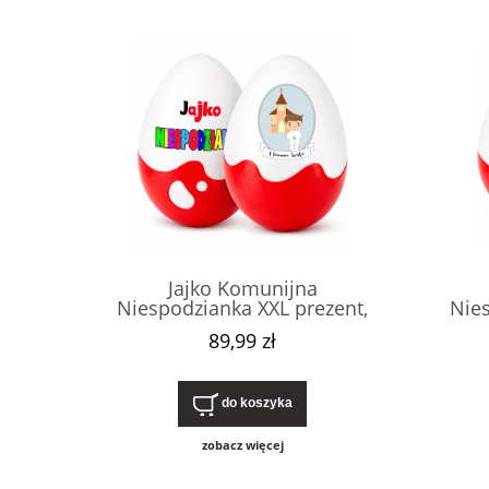
Jajko Komunijna
Niespodzianka XXL prezent,
Nies
pudełko na pierwszą komunię
pudeł
89,99 zł
świętą. Drobny, nietypowy,
świę
niedrogi upominek dla
ni
chłopca, od chrzestnej.
chł
do koszyka
zobacz więcej