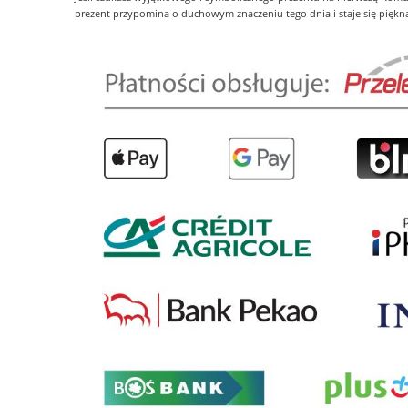
prezent przypomina o duchowym znaczeniu tego dnia i staje się piękną