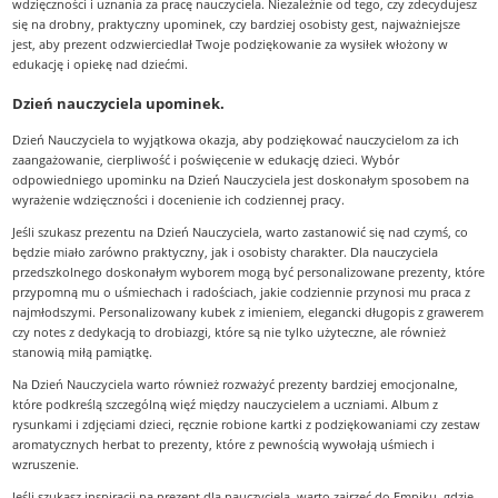
wdzięczności i uznania za pracę nauczyciela. Niezależnie od tego, czy zdecydujesz
się na drobny, praktyczny upominek, czy bardziej osobisty gest, najważniejsze
jest, aby prezent odzwierciedlał Twoje podziękowanie za wysiłek włożony w
edukację i opiekę nad dziećmi.
Dzień nauczyciela upominek.
Dzień Nauczyciela to wyjątkowa okazja, aby podziękować nauczycielom za ich
zaangażowanie, cierpliwość i poświęcenie w edukację dzieci. Wybór
odpowiedniego upominku na Dzień Nauczyciela jest doskonałym sposobem na
wyrażenie wdzięczności i docenienie ich codziennej pracy.
Jeśli szukasz prezentu na Dzień Nauczyciela, warto zastanowić się nad czymś, co
będzie miało zarówno praktyczny, jak i osobisty charakter. Dla nauczyciela
przedszkolnego doskonałym wyborem mogą być personalizowane prezenty, które
przypomną mu o uśmiechach i radościach, jakie codziennie przynosi mu praca z
najmłodszymi. Personalizowany kubek z imieniem, elegancki długopis z grawerem
czy notes z dedykacją to drobiazgi, które są nie tylko użyteczne, ale również
stanowią miłą pamiątkę.
Na Dzień Nauczyciela warto również rozważyć prezenty bardziej emocjonalne,
które podkreślą szczególną więź między nauczycielem a uczniami. Album z
rysunkami i zdjęciami dzieci, ręcznie robione kartki z podziękowaniami czy zestaw
aromatycznych herbat to prezenty, które z pewnością wywołają uśmiech i
wzruszenie.
Jeśli szukasz inspiracji na prezent dla nauczyciela, warto zajrzeć do Empiku, gdzie