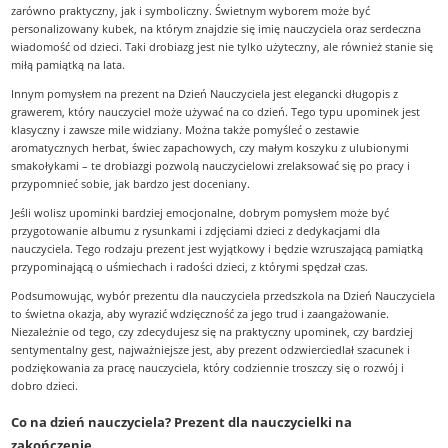
zarówno praktyczny, jak i symboliczny. Świetnym wyborem może być
personalizowany kubek, na którym znajdzie się imię nauczyciela oraz serdeczna
wiadomość od dzieci. Taki drobiazg jest nie tylko użyteczny, ale również stanie się
miłą pamiątką na lata.
Innym pomysłem na prezent na Dzień Nauczyciela jest elegancki długopis z
grawerem, który nauczyciel może używać na co dzień. Tego typu upominek jest
klasyczny i zawsze mile widziany. Można także pomyśleć o zestawie
aromatycznych herbat, świec zapachowych, czy małym koszyku z ulubionymi
smakołykami – te drobiazgi pozwolą nauczycielowi zrelaksować się po pracy i
przypomnieć sobie, jak bardzo jest doceniany.
Jeśli wolisz upominki bardziej emocjonalne, dobrym pomysłem może być
przygotowanie albumu z rysunkami i zdjęciami dzieci z dedykacjami dla
nauczyciela. Tego rodzaju prezent jest wyjątkowy i będzie wzruszającą pamiątką
przypominającą o uśmiechach i radości dzieci, z którymi spędzał czas.
Podsumowując, wybór prezentu dla nauczyciela przedszkola na Dzień Nauczyciela
to świetna okazja, aby wyrazić wdzięczność za jego trud i zaangażowanie.
Niezależnie od tego, czy zdecydujesz się na praktyczny upominek, czy bardziej
sentymentalny gest, najważniejsze jest, aby prezent odzwierciedlał szacunek i
podziękowania za pracę nauczyciela, który codziennie troszczy się o rozwój i
dobro dzieci.
Co na dzień nauczyciela? Prezent dla nauczycielki na
zakończenie.