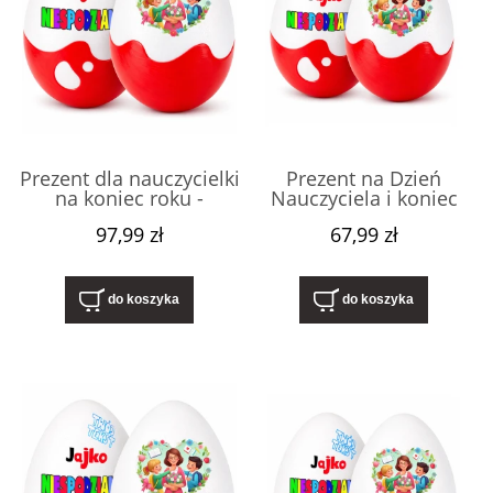
Prezent dla nauczycielki
Prezent na Dzień
na koniec roku -
Nauczyciela i koniec
Niespodzianka XXL na
roku – Niespodzianka
97,99 zł
67,99 zł
Dzień Nauczyciela.
XL 20 cm dla
Upominek dla
nauczycielki,
wychowawczyni na
przedszkolanki,
zakończenie
wychowawczyni w
do koszyka
do koszyka
przedszkola, pudełko
przedszkolu i szkole
box.
pudełko box