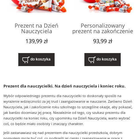
Prezent na Dzień
Personalizowany
Nauczyciela
prezent na zakończenie
personalizowany –
szkoły i przedszkola dla
139,99 zł
93,99 zł
Niespodzianka XXL z
Pań – Niespodzianka XL
czekoladkami dla
20cm na zakończenie
przedszkolanki,
roku, koniec
nauczycielki i
przedszkola, Dzień
do koszyka
do koszyka
wychowawczyni. Box na
Nauczyciela
koniec roku.
Prezent dla nauczycielki. Na dzień nauczyciela i koniec roku.
Wybór odpowiedniego prezentu dla nauczycielki to doskonały sposób na
wyrażenie wdzięczności za jej trud i zaangażowanie w nauczanie. Zarówno Dzień
Nauczyciela, jak i zakończenie roku szkolnego to szczególne okazje, aby pokazać,
jak bardzo doceniasz jej pracę. Niezależnie od tego, czy szukasz prezentu dla
nauczycielki na koniec roku, czy upominku na Dzień Nauczyciela, warto wybrać
coś, co będzie miało osobisty i znaczący charakter.
Jeśli zastanawiasz się nad prezentem dla nauczycielki przedszkola, dobrym
pomysłem może być coś, co podkreśli jej ciepło i zaangażowanie w pracę z