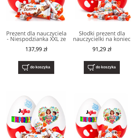
Prezent dla nauczyciela
Słodki prezent dla
- Niespodzianka XXL ze
nauczycielki na koniec
słodyczami. Upominek
roku – Niespodzianka
137,99 zł
91,29 zł
na Dzień Nauczyciela i
XL 20cm ze słodyczami.
koniec roku, dla
Upominek na
wychowawczyni w
zakończenie
przedszkolu i szkole
przedszkola i koniec
do koszyka
do koszyka
box.
roku szkolnego.