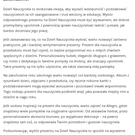
Dzień Nauczyciela to doskonała okazja, aby wyrazić wdzięczność i podziękować
nauczycielom za ich zaangażowanie i trud włożony w edukację. Wybór
odpowiedniego prezentu na Dzień Nauczyciela może być wyzwaniem, ale dobrze
przemyślany upominek z pewnością sprawi nauczycielowi radość i pokaże, jak
bardzo doceniasz jego pracę.
Jeśli zastanawiasz się, co na Dzień Nauczyciela wybrać, warto rozważyć zarówno
praktyczne, jak i bardziej sentymentalne prezenty. Prezent dla nauczyciela w
przedszkolu może być czymś, co będzie przypominać mu o miłych chwilach
spędzonych z dziećmi. Personalizowany kubek, elegancki długopis z grawerem,
czy notes z dedykacją to świetne pomysły na drobny, ale znaczący upominek.
Takie prezenty są nie tylko użyteczne, ale także stanowią miłą pamiątkę.
Na zakończenie roku szkolnego warto rozważyć coś bardziej osobistego. Album z
rysunkami dzieci, zdjęciami z przedszkola, czy ręcznie robione kartki z
podziękowaniami mogą wywołać wzruszenie i pozostawić trwałe wspomnienie.
Tego rodzaju prezent dla nauczyciela podkreśli więź, jaka powstała między nim a
dziećmi w ciągu roku.
Jeśli szukasz inspiracji na prezent dla nauczyciela, warto zajrzeć na Allegro, gdzie
znajdziesz wiele pomysłów na oryginalne upominki. Od zestawów herbat, przez
personalizowane akcesoria biurowe, po wyjątkowe dekoracje – na pewno
znajdziesz tam coś, co odpowiada Twoim potrzebom i gustowi nauczyciela.
Podsumowując, wybór prezentu na Dzień Nauczyciela to sposób na wyrażenie