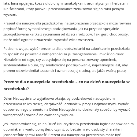
lata. Inną opcją jest kosz z ulubionymi smakołykami, aromatycznymi herbatami
lub świecami, który pozwoli przedszkolance zrelaksować się po roku pełnym
wyzwań.
Prezent dla nauczycielki przedszkolnej na zakończenie przedszkola może również
przybrać formę symbolicznego podziękowania, jak na przykład specjalnie
zaprojektowana kartka z życzeniami od dzieci i rodziców. Taki gest, choć prosty,
może mieć ogromne znaczenie i wywołać wiele wzruszeń.
Podsumowując, wybór prezentu dla przedszkolanki na zakończenie przedszkola
to sposób na pokazanie wdzięczności za jej zaangażowanie i miłość do dzieci.
Niezależnie od tego, czy zdecydujesz się na personalizowany upominek,
sentymentalny album, czy symboliczne podziękowanie, najważniejsze jest, aby
prezent odzwierciedlał szacunek i uznanie za jej trudną, ale jakże ważną pracę.
Prezent dla nauczyciela przedszkole – co na dzień nauczyciela w
przedszkolu?
Dzień Nauczyciela to wyjątkowa okazja, by podziękować nauczycielom
przedszkola za ich troskę, cierpliwość i oddanie w pracy z najmłodszymi. Wybór
odpowiedniego prezentu na Dzień Nauczyciela to doskonały sposób, by wyrazić
wdzięczność i docenić ich codzienny wysiłek.
Jeśli zastanawiasz się, co na Dzień Nauczyciela w przedszkolu będzie odpowiednim
upominkiem, warto pomyśleć o czymś, co będzie miało osobisty charakter i
jednocześnie sprawi radość. Prezent dla nauczyciela przedszkola może być