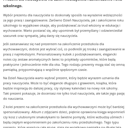
szkolnego.
Wybór prezentu dla nauczyciela to doskonały sposób na wyrażenie wdzięczności
za jego pracę i zaangażowanie. Zarówno Dzień Nauczyciela, jak i zakończenie roku
szkolnego to wyjątkowe okazje, aby podziękować za trud włożony w edukację i
wychowanie. Warto postarać się, aby upominek był przemyślany i odzwierciedlał
szacunek oraz sympatię, jaką darzy się nauczyciela.
Jeśli zastanawiasz się nad prezentem na zakończenie przedszkola dla
wychowawczyni, dobrze jest wybrać coś, co podkreśli jej troskę i zaangażowanie w
pracę z najmłodszymi. Personalizowany kubek z podziękowaniami, elegancki
notes czy zestaw aromatycznych świec to przykłady upominków, które będą
praktyczne i jednocześnie miłe dla oka. Tego rodzaju prezenty mogą stać się cenną
pamiątką, przypominającą o wspólnie spędzonym czasie.
Na Dzień Nauczyciela warto wybrać prezent, który będzie wyrazem uznania dla
pracy nauczyciela. Może to być elegancki długopis z grawerem, książka, która
będzie inspiracją do dalszej pracy, czy stylowy kalendarz na nowy rok szkolny.
Taki prezent pokazuje, że doceniasz nie tylko trud nauczyciela, ale także jego pasję
do nauczania.
Z kolei prezent na zakończenie przedszkola dla wychowawczyni może być bardziej
spersonalizowany. Album z zdjęciami dzieci, pięknie oprawiona księga wspomnień
czy kosz z ulubionymi smakołykami to świetne pomysły, które wzbudzą uśmiech i
będą ciepłym wspomnieniem po zakończeniu roku przedszkolnego. Tego typu
prezenty, które angażują całą grupę, stają się wyjątkową pamiątką na długie lata.