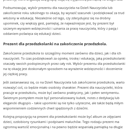
Podsumowując, wybór prezentu dla nauczyciela na Dzień Nauczyciela lub
zakończenie roku szkolnego to okazja, by wyrazić szacunek i podziękować za trud
włożony w edukację. Niezależnie od tego, czy zdecydujesz się na drobny
upominek, czy większy gest, pamiętaj, że najważniejsze jest, by prezent był
szczerym wyrazem wdzięczności i uznania za pracę nauczyciela, który z pasją i
oddaniem poświęca się edukacji dzieci.
Prezent dla przedszkolanki na zakończenie przedszkola.
Zakończenie przedszkola to szczególny moment zarówno dla dzieci, jak i dla ich
nauczycieli. To czas podziękowań za opiekę, troskę i edukację, jaką przedszkolanki
otaczały swoich podopiecznych przez cały rok. Wybór prezentu dla przedszkolanki
na tę okazję jest doskonałym sposobem na wyrażenie wdzięczności i docenienie
jej ciężkiej pracy.
Jeśli zastanawiasz się, co na Dzień Nauczyciela lub zakończenie przedszkola, warto
rozważyć coś, co będzie miało osobisty charakter. Prezent dla nauczycielki, która
pracuje w przedszkolu, może być zarówno praktyczny, jak i pełen sentymentu.
Świetnym pomysłem może być personalizowany kubek, notes z dedykacją lub
elegancki długopis – takie upominki są nie tylko użyteczne, ale także będą miłym
wspomnieniem codziennych chwil spędzonych z dziećmi.
Kolejną propozycją na prezent dla przedszkolanki może być album ze zdjęciami
dzieci, ozdobiony rysunkami i podpisami maluchów. Tego rodzaju prezent ma
ogromną wartość emocjonalną i na pewno będzie wspaniałą pamiątką na długie