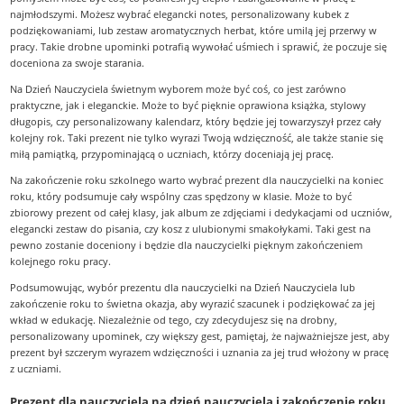
najmłodszymi. Możesz wybrać elegancki notes, personalizowany kubek z
podziękowaniami, lub zestaw aromatycznych herbat, które umilą jej przerwy w
pracy. Takie drobne upominki potrafią wywołać uśmiech i sprawić, że poczuje się
doceniona za swoje starania.
Na Dzień Nauczyciela świetnym wyborem może być coś, co jest zarówno
praktyczne, jak i eleganckie. Może to być pięknie oprawiona książka, stylowy
długopis, czy personalizowany kalendarz, który będzie jej towarzyszył przez cały
kolejny rok. Taki prezent nie tylko wyrazi Twoją wdzięczność, ale także stanie się
miłą pamiątką, przypominającą o uczniach, którzy doceniają jej pracę.
Na zakończenie roku szkolnego warto wybrać prezent dla nauczycielki na koniec
roku, który podsumuje cały wspólny czas spędzony w klasie. Może to być
zbiorowy prezent od całej klasy, jak album ze zdjęciami i dedykacjami od uczniów,
elegancki zestaw do pisania, czy kosz z ulubionymi smakołykami. Taki gest na
pewno zostanie doceniony i będzie dla nauczycielki pięknym zakończeniem
kolejnego roku pracy.
Podsumowując, wybór prezentu dla nauczycielki na Dzień Nauczyciela lub
zakończenie roku to świetna okazja, aby wyrazić szacunek i podziękować za jej
wkład w edukację. Niezależnie od tego, czy zdecydujesz się na drobny,
personalizowany upominek, czy większy gest, pamiętaj, że najważniejsze jest, aby
prezent był szczerym wyrazem wdzięczności i uznania za jej trud włożony w pracę
z uczniami.
Prezent dla nauczyciela na dzień nauczyciela i zakończenie roku