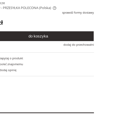
ocze
ł
- PRZESYŁKA POLECONA
(Polska)
sprawdź formy dostawy
e zawiera ewentualnych kosztów
zł
i
do koszyka
dodaj do przechowalni
zapytaj o produkt
poleć znajomemu
dodaj opinię