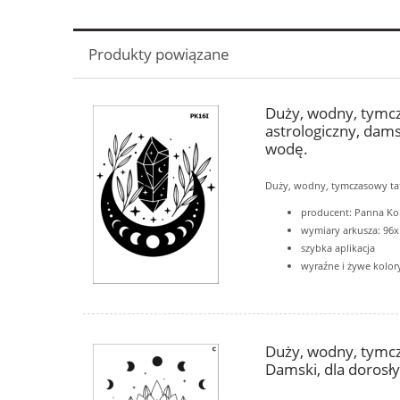
Produkty powiązane
Duży, wodny, tymc
astrologiczny, dams
wodę.
Duży, wodny, tymczasowy t
producent: Panna Ko
wymiary arkusza: 9
szybka aplikacja
wyraźne i żywe kolor
Duży, wodny, tymc
Damski, dla dorosł