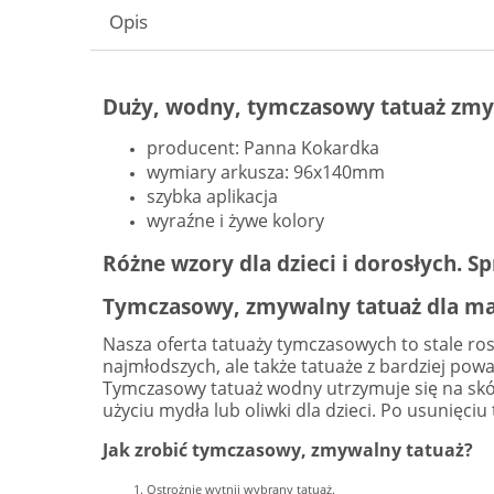
Opis
Duży, wodny, tymczasowy tatuaż z
producent: Panna Kokardka
wymiary arkusza: 96x140mm
szybka aplikacja
wyraźne i żywe kolory
Różne wzory dla dzieci i dorosłych. S
Tymczasowy, zmywalny tatuaż dla mał
Nasza oferta tatuaży tymczasowych to stale rosn
najmłodszych, ale także tatuaże z bardziej po
Tymczasowy tatuaż wodny utrzymuje się na skórze
użyciu mydła lub oliwki dla dzieci. Po usunięci
Jak zrobić tymczasowy, zmywalny tatuaż?
Ostrożnie wytnij wybrany tatuaż.