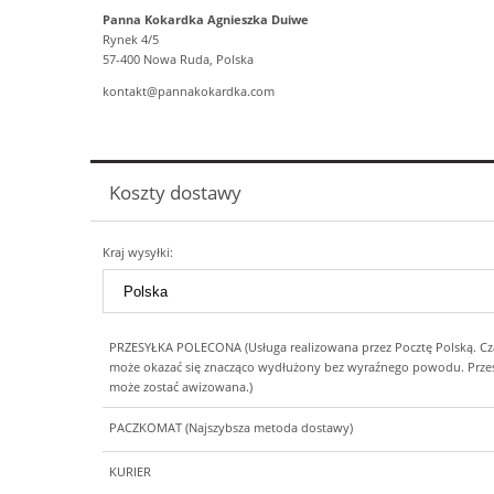
Panna Kokardka Agnieszka Duiwe
Rynek 4/5
57-400 Nowa Ruda, Polska
kontakt@pannakokardka.com
Koszty dostawy
Kraj wysyłki:
PRZESYŁKA POLECONA
(Usługa realizowana przez Pocztę Polską. Czas
może okazać się znacząco wydłużony bez wyraźnego powodu. Prze
może zostać awizowana.)
PACZKOMAT
(Najszybsza metoda dostawy)
KURIER