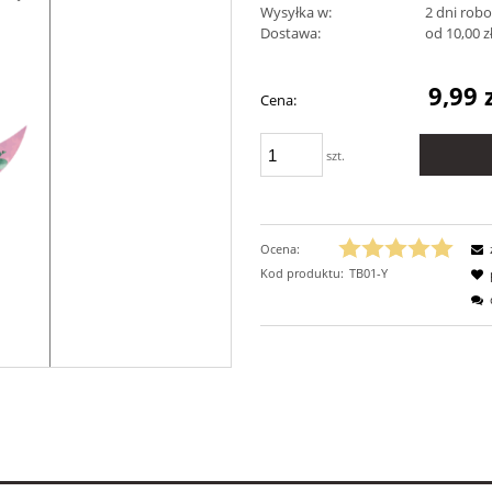
Wysyłka w:
2 dni rob
Dostawa:
od 10,00 z
Cena ni
9,99 
Cena:
płatnośc
szt.
Ocena:
Kod produktu:
TB01-Y