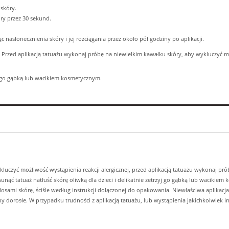
 skóry.
óry przez 30 sekund.
c nasłonecznienia skóry i jej rozciągania przez około pół godziny po aplikacji.
. Przed aplikacją tatuażu wykonaj próbę na niewielkim kawałku skóry, aby wykluczyć moż
zyj go gąbką lub wacikiem kosmetycznym.
ykluczyć możliwość wystąpienia reakcji alergicznej, przed aplikacją tatuażu wykonaj pr
sunąć tatuaż natłuść skórę oliwką dla dzieci i delikatnie zetrzyj go gąbką lub wacikie
osami skórę, ściśle według instrukcji dołączonej do opakowania. Niewłaściwa aplikacja
dorosłe. W przypadku trudności z aplikacją tatuażu, lub wystąpienia jakichkolwiek 