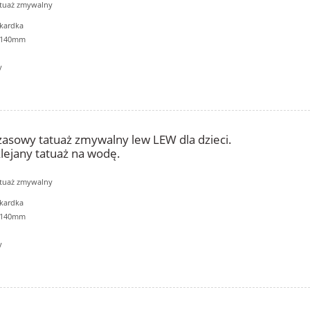
atuaż zmywalny
kardka
6x140mm
y
asowy tatuaż zmywalny lew LEW dla dzieci.
lejany tatuaż na wodę.
atuaż zmywalny
kardka
6x140mm
y