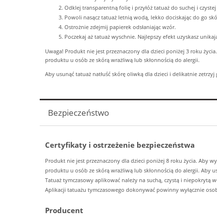
Odklej transparentną folię i przyłóż tatuaż do suchej i czystej
Powoli nasącz tatuaż letnią wodą, lekko dociskając do go sk
Ostrożnie zdejmij papierek odsłaniając wzór.
Poczekaj aż tatuaż wyschnie. Najlepszy efekt uzyskasz unikają
Uwaga! Produkt nie jest przeznaczony dla dzieci poniżej 3 roku życia
produktu u osób ze skórą wrażliwą lub skłonnością do alergii.
Aby usunąć tatuaż natłuść skórę oliwką dla dzieci i delikatnie zetr
Bezpieczeństwo
Certyfikaty i ostrzeżenie bezpieczeństwa
Produkt nie jest przeznaczony dla dzieci poniżej 8 roku życia. Aby w
produktu u osób ze skórą wrażliwą lub skłonnością do alergii. Aby u
Tatuaż tymczasowy aplikować należy na suchą, czystą i niepokrytą wł
Aplikacji tatuażu tymczasowego dokonywać powinny wyłącznie osoby 
Producent