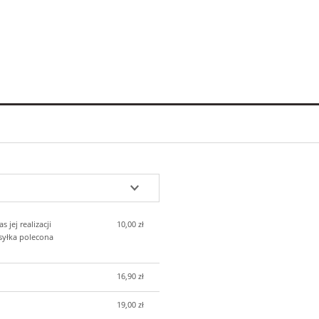
 jej realizacji
10,00 zł
syłka polecona
16,90 zł
19,00 zł