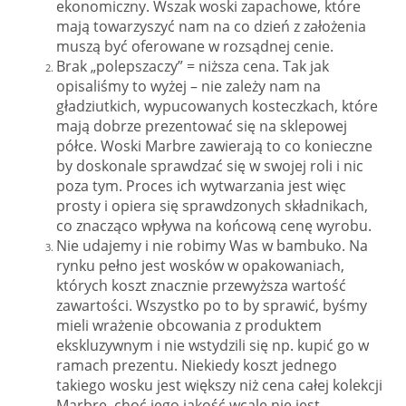
ekonomiczny. Wszak woski zapachowe, które
mają towarzyszyć nam na co dzień z założenia
muszą być oferowane w rozsądnej cenie.
Brak „polepszaczy” = niższa cena. Tak jak
opisaliśmy to wyżej – nie zależy nam na
gładziutkich, wypucowanych kosteczkach, które
mają dobrze prezentować się na sklepowej
półce. Woski Marbre zawierają to co konieczne
by doskonale sprawdzać się w swojej roli i nic
poza tym. Proces ich wytwarzania jest więc
prosty i opiera się sprawdzonych składnikach,
co znacząco wpływa na końcową cenę wyrobu.
Nie udajemy i nie robimy Was w bambuko. Na
rynku pełno jest wosków w opakowaniach,
których koszt znacznie przewyższa wartość
zawartości. Wszystko po to by sprawić, byśmy
mieli wrażenie obcowania z produktem
ekskluzywnym i nie wstydzili się np. kupić go w
ramach prezentu. Niekiedy koszt jednego
takiego wosku jest większy niż cena całej kolekcji
Marbre, choć jego jakość wcale nie jest