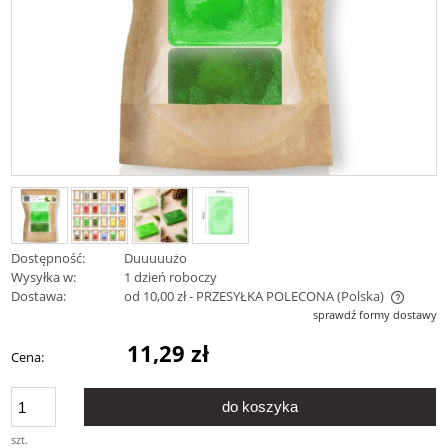
Dostępność:
Duuuuużo
Wysyłka w:
1 dzień roboczy
Dostawa:
od 10,00 zł
- PRZESYŁKA POLECONA
(Polska)
Cena nie zawiera ewentualnych kosztów płatności
sprawdź formy dostawy
11,29 zł
Cena:
do koszyka
szt.