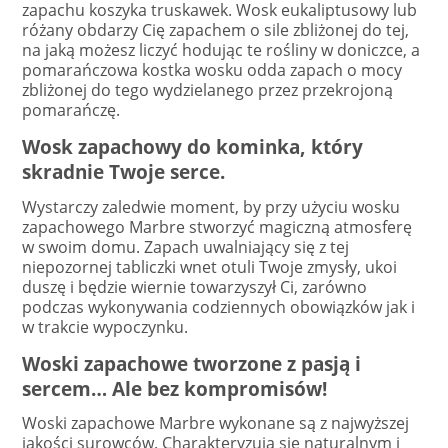
zapachu koszyka truskawek. Wosk eukaliptusowy lub
różany obdarzy Cię zapachem o sile zbliżonej do tej,
na jaką możesz liczyć hodując te rośliny w doniczce, a
pomarańczowa kostka wosku odda zapach o mocy
zbliżonej do tego wydzielanego przez przekrojoną
pomarańczę.
Wosk zapachowy do kominka, który
skradnie Twoje serce.
Wystarczy zaledwie moment, by przy użyciu wosku
zapachowego Marbre stworzyć magiczną atmosferę
w swoim domu. Zapach uwalniający się z tej
niepozornej tabliczki wnet otuli Twoje zmysły, ukoi
duszę i będzie wiernie towarzyszył Ci, zarówno
podczas wykonywania codziennych obowiązków jak i
w trakcie wypoczynku.
Woski zapachowe tworzone z pasją i
sercem… Ale bez kompromisów!
Woski zapachowe Marbre wykonane są z najwyższej
jakości surowców. Charakteryzują się naturalnym i