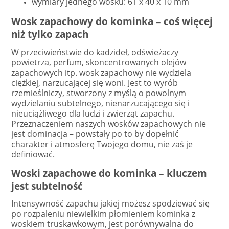
wymiary jednego wosku: 61 x 40 x 10 mm
Wosk zapachowy do kominka – coś więcej
niż tylko zapach
W przeciwieństwie do kadzideł, odświeżaczy
powietrza, perfum, skoncentrowanych olejów
zapachowych itp. wosk zapachowy nie wydziela
ciężkiej, narzucającej się woni. Jest to wyrób
rzemieślniczy, stworzony z myślą o powolnym
wydzielaniu subtelnego, nienarzucającego się i
nieuciążliwego dla ludzi i zwierząt zapachu.
Przeznaczeniem naszych wosków zapachowych nie
jest dominacja – powstały po to by dopełnić
charakter i atmosferę Twojego domu, nie zaś je
definiować.
Woski zapachowe do kominka – kluczem
jest subtelność
Intensywność zapachu jakiej możesz spodziewać się
po rozpaleniu niewielkim płomieniem kominka z
woskiem truskawkowym, jest porównywalna do