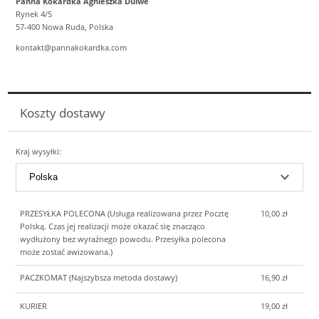
Panna Kokardka Agnieszka Duiwe
Rynek 4/5
57-400 Nowa Ruda, Polska
kontakt@pannakokardka.com
Koszty dostawy
Kraj wysyłki:
PRZESYŁKA POLECONA
(Usługa realizowana przez Pocztę
10,00 zł
Polską. Czas jej realizacji może okazać się znacząco
wydłużony bez wyraźnego powodu. Przesyłka polecona
może zostać awizowana.)
PACZKOMAT
(Najszybsza metoda dostawy)
16,90 zł
KURIER
19,00 zł