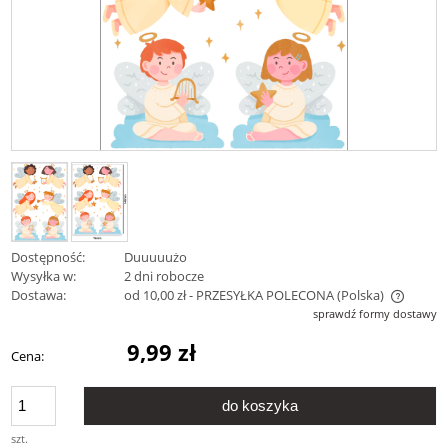
Dostępność:
Duuuuużo
Wysyłka w:
2 dni robocze
Dostawa:
od 10,00 zł
- PRZESYŁKA POLECONA
(Polska)
Cena nie zawiera ewentualnych kosztów płatności
sprawdź formy dostawy
9,99 zł
Cena:
do koszyka
szt.